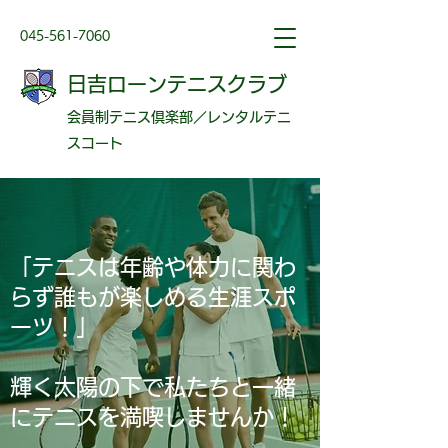
045-561-7060
日吉ローンテニスクラブ
会員制テニス倶楽部／レンタルテニ
スコート
「テニスは年齢や体力に関わ
らず誰もが楽しめる生涯スポ
ーツ！」
​輝く太陽の下で私たちと一緒
にテニスを満喫しませんか！​