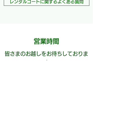
レンタルコートに関するよくある質問
営業時間
皆さまのお越しをお待ちしておりま
す
9:00〜日没
雨天などコートの状況によって日没前に
営業を終了する場合がございます。
定休日：毎週火曜日／年末年始休暇
上記のほかコート整備などの理由により