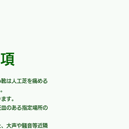
事項
い靴は人工芝を痛める
い。
なっております。
灰皿のある指定場所の
た、大声や騒音等近隣