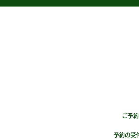
​ご予
予約の受